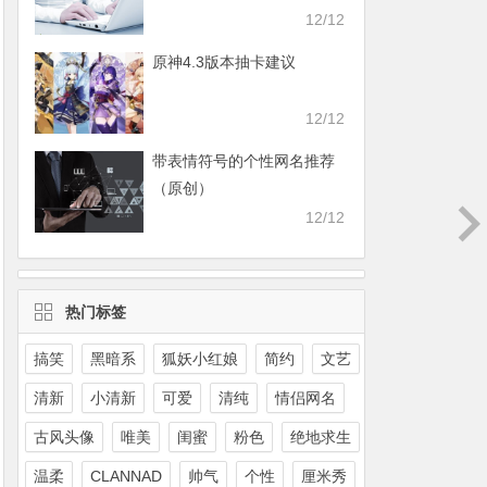
12/12
原神4.3版本抽卡建议
12/12
带表情符号的个性网名推荐
（原创）
12/12
热门标签
搞笑
黑暗系
狐妖小红娘
简约
文艺
清新
小清新
可爱
清纯
情侣网名
古风头像
唯美
闺蜜
粉色
绝地求生
温柔
CLANNAD
帅气
个性
厘米秀