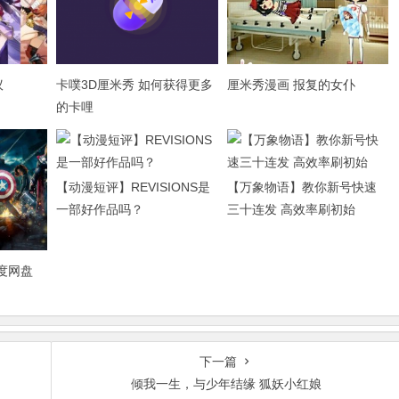
议
卡噗3D厘米秀 如何获得更多
厘米秀漫画 报复的女仆
的卡哩
【动漫短评】REVISIONS是
【万象物语】教你新号快速
一部好作品吗？
三十连发 高效率刷初始
百度网盘
下一篇
倾我一生，与少年结缘 狐妖小红娘