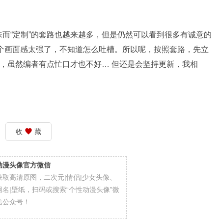
而“定制”的套路也越来越多，但是仍然可以看到很多有诚意的
个画面感太强了，不知道怎么吐槽。所以呢，按照套路，先立
品，虽然编者有点忙口才也不好… 但还是会坚持更新，我相
收
藏
动漫头像官方微信
获取高清原图，二次元|情侣|少女头像、
网名|壁纸，扫码或搜索“个性动漫头像”微
信公众号！