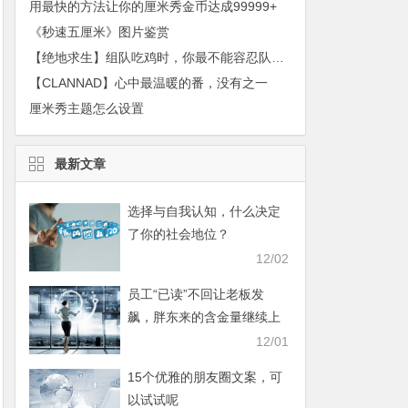
用最快的方法让你的厘米秀金币达成99999+
《秒速五厘米》图片鉴赏
【绝地求生】组队吃鸡时，你最不能容忍队友的什么习惯？
【CLANNAD】心中最温暖的番，没有之一
厘米秀主题怎么设置
最新文章
选择与自我认知，什么决定
了你的社会地位？
12/02
员工“已读”不回让老板发
飙，胖东来的含金量继续上
升
12/01
15个优雅的朋友圈文案，可
以试试呢