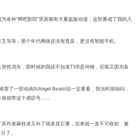
为各种“网吧影院”里面都有大量盗版动漫，这部番成了我的入
夜叉等等，那个年代网络还没有普及，更没有智能手机。
突然消失，那时候的我还不知道TVB是何物，后面又因为各
了一部动画叫Angel Beats!说一定要看，我当时很纳闷，
本身就带这个感叹号……
了其作者麻枝准又补了很多其它番，后来就一发不可收拾，被
吸引了。