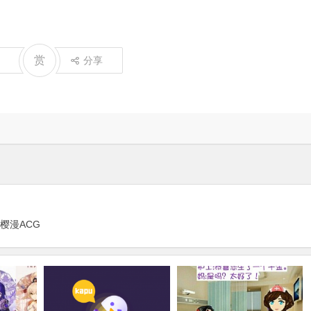
赏
分享
樱漫ACG