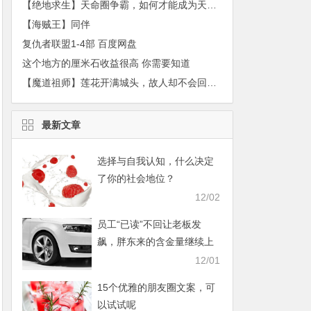
【绝地求生】天命圈争霸，如何才能成为天命之子
【海贼王】同伴
复仇者联盟1-4部 百度网盘
这个地方的厘米石收益很高 你需要知道
【魔道祖师】莲花开满城头，故人却不会回来 ——江澄
最新文章
选择与自我认知，什么决定
了你的社会地位？
12/02
员工“已读”不回让老板发
飙，胖东来的含金量继续上
升
12/01
15个优雅的朋友圈文案，可
以试试呢