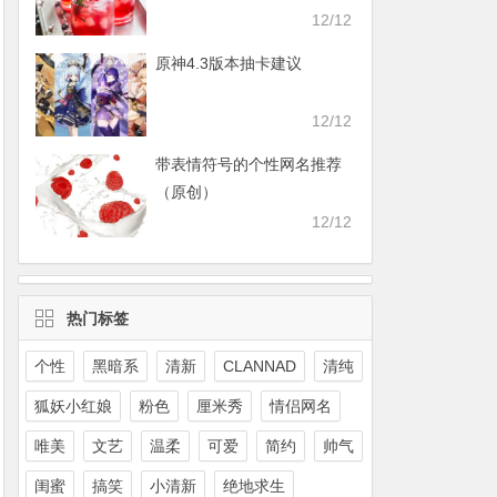
12/12
原神4.3版本抽卡建议
12/12
带表情符号的个性网名推荐
（原创）
12/12
热门标签
个性
黑暗系
清新
CLANNAD
清纯
狐妖小红娘
粉色
厘米秀
情侣网名
唯美
文艺
温柔
可爱
简约
帅气
闺蜜
搞笑
小清新
绝地求生