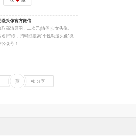
收
藏
动漫头像官方微信
获取高清原图，二次元|情侣|少女头像、
网名|壁纸，扫码或搜索“个性动漫头像”微
信公众号！
赏
分享