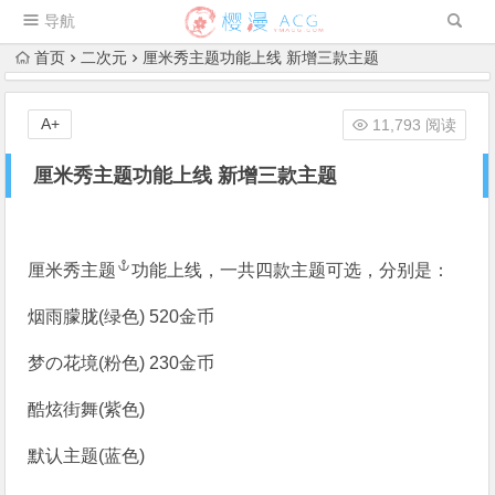
导航
首页
二次元
厘米秀主题功能上线 新增三款主题
A+
11,793 阅读
厘米秀主题功能上线 新增三款主题
厘米秀主题
功能上线，一共四款主题可选，分别是：
烟雨朦胧(绿色) 520金币
梦の花境(粉色) 230金币
酷炫街舞(紫色)
默认主题(蓝色)