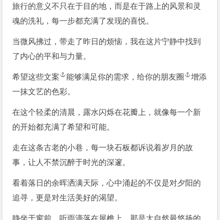
旅行的意义不只在于目的地，而是在于路上的风景和灵
魂的洗礼，每一步都充满了发现的喜悦。
当微风拂过，带走了昨日的烦恼，我在这片宁静中找到
了内心的平和与力量。
希望这些
文案
能够满足你的需求，给你的
朋友圈
增添
一抹文艺的色彩。
在这个轻柔的清晨，露水闪烁在花瓣上，就像每一个新
的开始都充满了希望和可能。
走在这条古老的小巷，每一块石板都诉说着岁月的故
事，让人不禁沉醉于时光的深邃。
看着落日的余晖洒满天际，心中涌起的不仅是对夕阳的
追寻，更是对生活美好的渴望。
静坐于窗前，听雨滴落在屋檐上，那是大自然最悠扬的