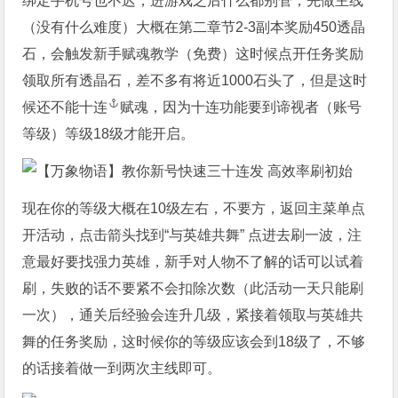
绑定手机号也不迟，进游戏之后什么都别管，先做主线
（没有什么难度）大概在第二章节2-3副本奖励450透晶
石，会触发新手赋魂教学（免费）这时候点开任务奖励
领取所有透晶石，差不多有将近1000石头了，但是这时
候还不能
十连
赋魂，因为十连功能要到谛视者（账号
等级）等级18级才能开启。
现在你的等级大概在10级左右，不要方，返回主菜单点
开活动，点击箭头找到“与英雄共舞” 点进去刷一波，注
意最好要找强力英雄，新手对人物不了解的话可以试着
刷，失败的话不要紧不会扣除次数（此活动一天只能刷
一次），通关后经验会连升几级，紧接着领取与英雄共
舞的任务奖励，这时候你的等级应该会到18级了，不够
的话接着做一到两次主线即可。