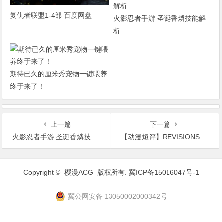
复仇者联盟1-4部 百度网盘
火影忍者手游 圣诞香燐技能解
析
期待已久的厘米秀宠物一键喂养
终于来了！
上一篇
下一篇
火影忍者手游 圣诞香燐技能解析
【动漫短评】REVISIONS是一部好作品吗？
文
章
Copyright ©
樱漫ACG
版权所有.
冀ICP备15016047号-1
导
航
冀公网安备 13050002000342号