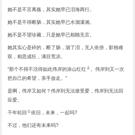
她不是不言离殇，其实她早已泪海两行。
她不是不得断肠，其实她早已水涸潇湘。
她不是不望珍藏，只是她早已相顾无言。
她其实心是碎的，断了肠，涸了泪，无人依傍，影独难
双，相思成狂，满目荒凉。
“那个不得不活得如此伟岸的
涂山红红
。伟岸到又一次
把自己的希望，亲手放走。”
是啊，伟岸又如何？伟岸到无法接受爱，伟岸到无法回
应爱。
千年
轮回
依旧，未来，一起吗?
不过，他们还有未来吗?