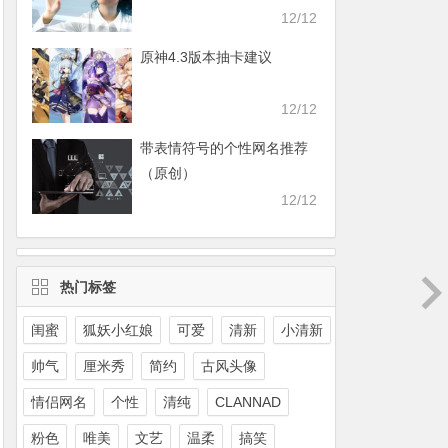
12/12
原神4.3版本抽卡建议
12/12
带表情符号的个性网名推荐
（原创）
12/12
热门标签
闺蜜
狐妖小红娘
可爱
清新
小清新
帅气
厘米秀
简约
古风头像
情侣网名
个性
清纯
CLANNAD
粉色
唯美
文艺
温柔
搞笑