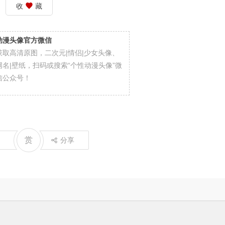
收
藏
动漫头像官方微信
获取高清原图，二次元|情侣|少女头像、
网名|壁纸，扫码或搜索“个性动漫头像”微
信公众号！
赏
分享