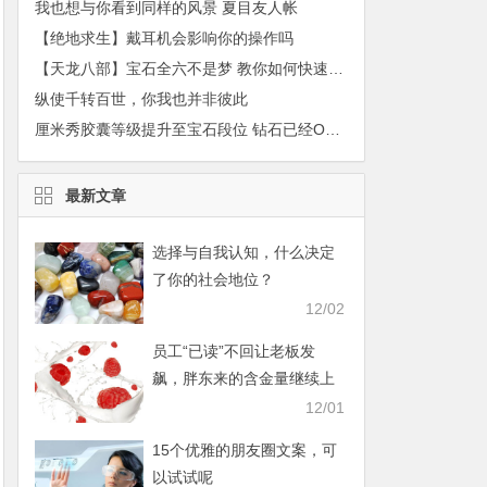
我也想与你看到同样的风景 夏目友人帐
【绝地求生】戴耳机会影响你的操作吗
【天龙八部】宝石全六不是梦 教你如何快速获取
纵使千转百世，你我也并非彼此
厘米秀胶囊等级提升至宝石段位 钻石已经OUT
最新文章
选择与自我认知，什么决定
了你的社会地位？
12/02
员工“已读”不回让老板发
飙，胖东来的含金量继续上
升
12/01
15个优雅的朋友圈文案，可
以试试呢