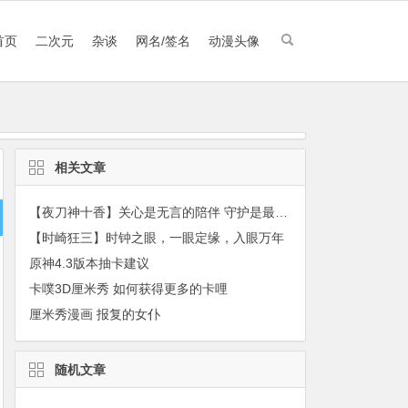
首页
二次元
杂谈
网名/签名
动漫头像
相关文章
【夜刀神十香】关心是无言的陪伴 守护是最长情的告白
【时崎狂三】时钟之眼，一眼定缘，入眼万年
原神4.3版本抽卡建议
卡噗3D厘米秀 如何获得更多的卡哩
厘米秀漫画 报复的女仆
随机文章