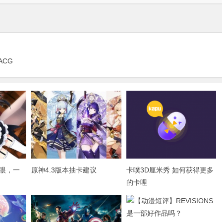
ACG
眼，一
原神4.3版本抽卡建议
卡噗3D厘米秀 如何获得更多
的卡哩