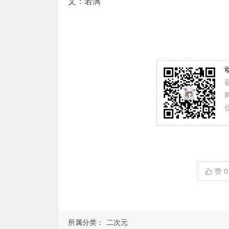
文：若漓
赞
0
所属分类：
二次元