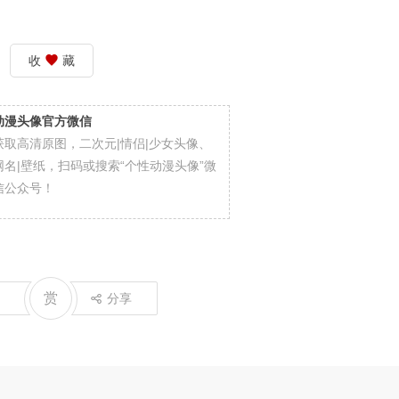
收
藏
动漫头像官方微信
获取高清原图，二次元|情侣|少女头像、
网名|壁纸，扫码或搜索“个性动漫头像”微
信公众号！
赏
分享