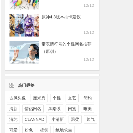
12/12
原神4.3版本抽卡建议
12/12
带表情符号的个性网名推荐
（原创）
12/12
热门标签
古风头像
厘米秀
个性
文艺
简约
清新
情侣网名
黑暗系
闺蜜
唯美
清纯
CLANNAD
小清新
温柔
帅气
可爱
粉色
搞笑
绝地求生