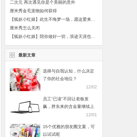
二次元 再次遇见你是个美丽的意外
厘米秀金毛宠物如何获得
【狐妖小红娘】此生不悔梦一场，愿这爱来世不换
厘米秀怎么关闭
【狐妖小红娘】陪你做好一切，浪迹天涯也无所畏惧
最新文章
选择与自我认知，什么决定
了你的社会地位？
12/02
员工“已读”不回让老板发
飙，胖东来的含金量继续上
升
12/01
15个优雅的朋友圈文案，可
以试试呢