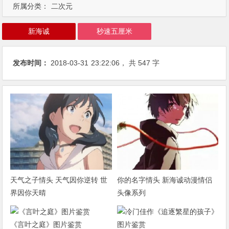
所属分类：
二次元
新海诚
秒速五厘米
发布时间：
2018-03-31
23:22:06
， 共 547 字
天气之子情头 天气因你逆转 世
你的名字情头 新海诚动漫情侣
界因你天晴
头像系列
《言叶之庭》图片鉴赏