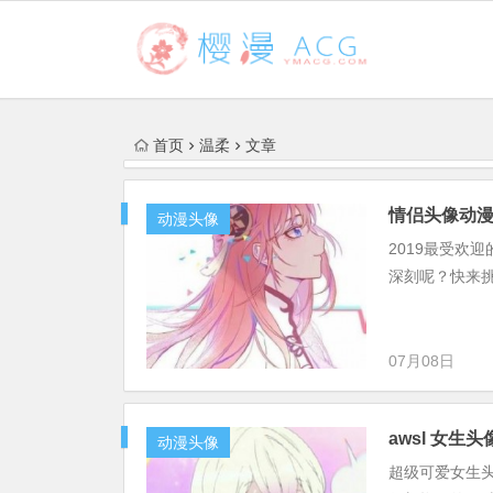
首页
温柔
文章
情侣头像动漫
动漫头像
2019最受欢
深刻呢？快来
07月08日
awsl 女生
动漫头像
超级可爱女生