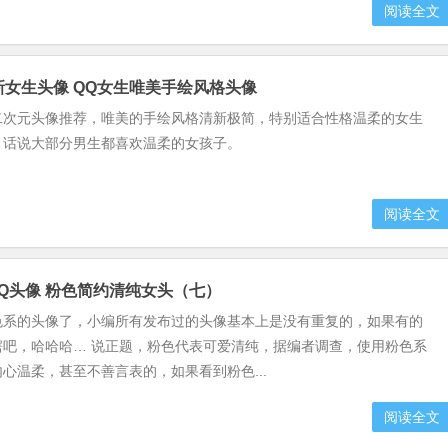
阅读全文
清新女生头像 QQ女生唯美手绘风格头像
二次元头像推荐，唯美的手绘风格清新极简，特别适合性格温柔的女生
，话说大部分男生都喜欢温柔的女孩子。
阅读全文
Q头像 粉色简约清纯女头（七）
色系的头像了，小编所有发布过的头像基本上是没有重复的，如果有的
瞎吧，哈哈哈… 说正题，粉色代表可爱清纯，据编者调查，使用粉色系
心温柔，甚至不善言表的，如果看到粉色...
阅读全文