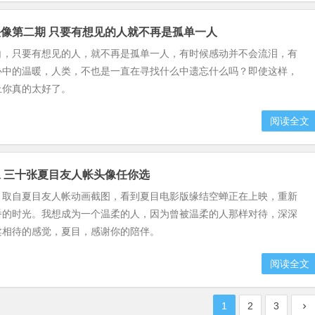
像第二期 只要有想见的人就不再是孤单一人
白，只要有想见的人，就不再是孤单一人，有时候感动并不会流泪，有
心中的温暖，人类，不也是一直在寻找什么中遗忘什么吗？即使这样，
上你真的太好了。
阅读全文
 三十张夏目友人帐头像任你选
，取自夏目友人帐动画截图，看到夏目电影版缘结空蝉正在上映，重新
番的时光。我想成为一个温柔的人，因为曾被温柔的人那样对待，深深
柔相待的感觉，夏目，感谢你的陪伴。
阅读全文
1
2
3