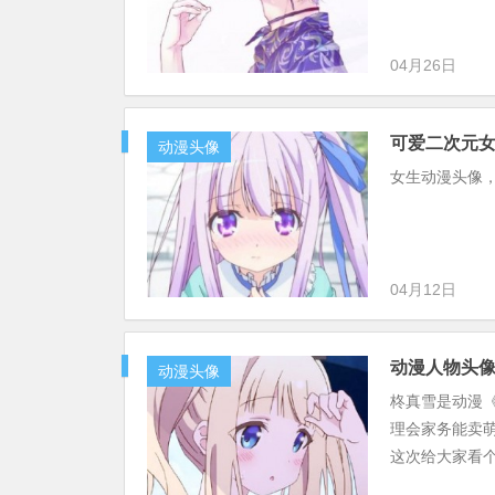
04月26日
可爱二次元女
动漫头像
女生动漫头像
04月12日
动漫人物头像
动漫头像
柊真雪是动漫
理会家务能卖
这次给大家看个