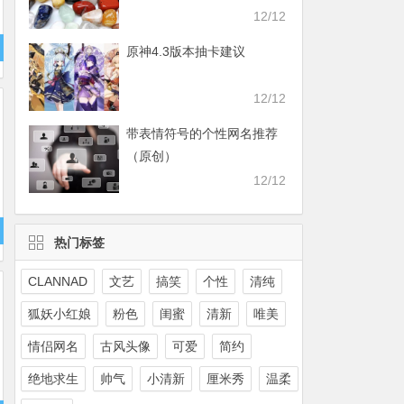
12/12
原神4.3版本抽卡建议
12/12
带表情符号的个性网名推荐
（原创）
12/12
热门标签
CLANNAD
文艺
搞笑
个性
清纯
狐妖小红娘
粉色
闺蜜
清新
唯美
情侣网名
古风头像
可爱
简约
绝地求生
帅气
小清新
厘米秀
温柔