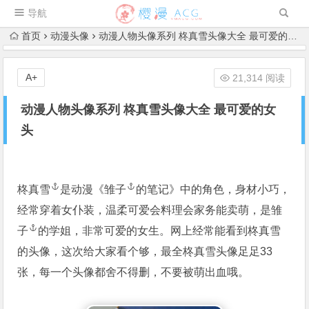
导航
首页
动漫头像
动漫人物头像系列 柊真雪头像大全 最可爱的女头
A+
21,314 阅读
动漫人物头像系列 柊真雪头像大全 最可爱的女
头
柊真雪
是动漫《
雏子
的笔记》中的角色，身材小巧，
经常穿着女仆装，温柔可爱会料理会家务能卖萌，是
雏
子
的学姐，非常可爱的女生。网上经常能看到柊真雪
的头像，这次给大家看个够，最全柊真雪头像足足33
张，每一个头像都舍不得删，不要被萌出血哦。