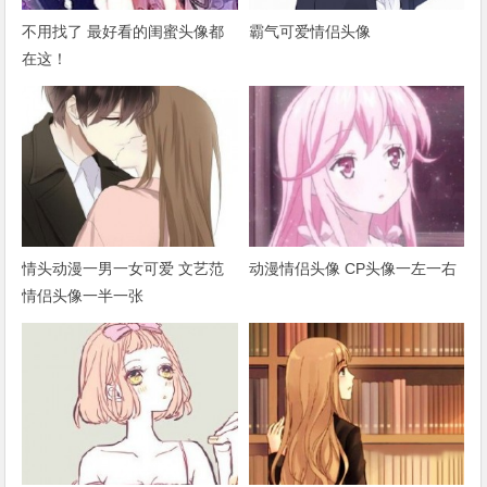
不用找了 最好看的闺蜜头像都
霸气可爱情侣头像
在这！
情头动漫一男一女可爱 文艺范
动漫情侣头像 CP头像一左一右
情侣头像一半一张