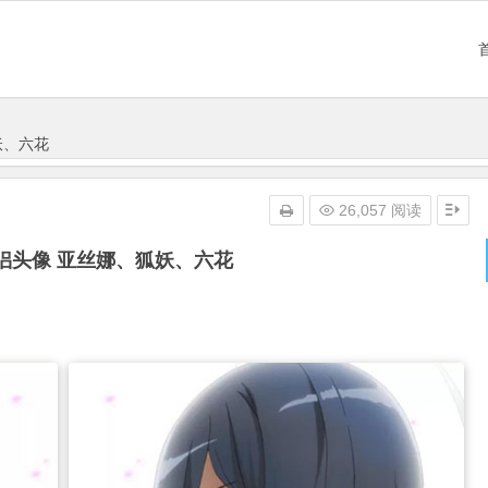
妖、六花
26,057 阅读
侣头像 亚丝娜、狐妖、六花