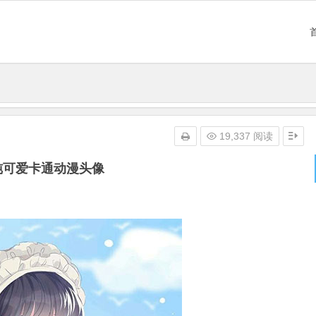
19,337 阅读
纯可爱卡通动漫头像