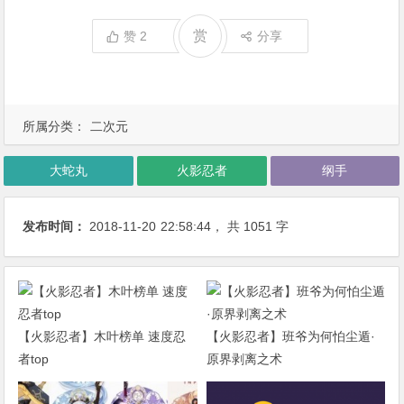
赏
赞
2
分享
所属分类：
二次元
大蛇丸
火影忍者
纲手
发布时间：
2018-11-20
22:58:44
， 共 1051 字
【火影忍者】木叶榜单 速度忍
【火影忍者】班爷为何怕尘遁·
者top
原界剥离之术