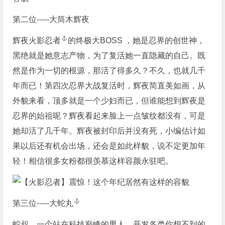
第二位-----大筒木辉夜
辉夜
火影忍者
的终极大BOSS ，她是忍界的创世神，
黑绝就是她意志产物，为了复活她一直隐藏的自己。既
然是作为一切的根源，那活了得多久？不久，也就几千
年而已！第四次忍界大战复活时，辉夜简直美如画，从
外貌来看，顶多就是一个少妇而已，但谁能想到辉夜是
忍界的始祖呢？辉夜看起来脸上一点皱纹都没有，可是
她却活了几千年。辉夜被封印后并没有死，小编估计如
果以后还有机会出场，还会是如此样貌，说不定更加年
轻！相信很多女粉都很羡慕这样容颜永驻吧。
第三位-----
大蛇丸
蛇叔，一个站在科技巅峰的男人，开发各类你想不到的