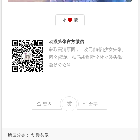
收
藏
动漫头像官方微信
获取高清原图，二次元|情侣|少女头像、
网名|壁纸，扫码或搜索“个性动漫头像”
微信公众号！
赏
赞
3
分享
所属分类：
动漫头像