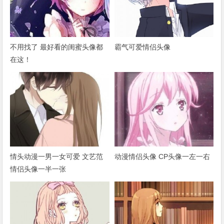
不用找了 最好看的闺蜜头像都
霸气可爱情侣头像
在这！
情头动漫一男一女可爱 文艺范
动漫情侣头像 CP头像一左一右
情侣头像一半一张