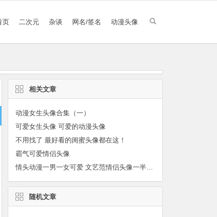
首页
二次元
杂谈
网名/签名
动漫头像
相关文章
动漫女生头像合集（一）
可爱女生头像 可爱的动漫头像
不用找了 最好看的闺蜜头像都在这！
霸气可爱情侣头像
情头动漫一男一女可爱 文艺范情侣头像一半一张
随机文章