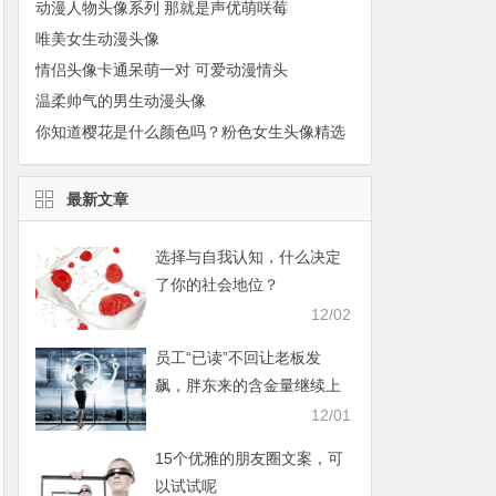
动漫人物头像系列 那就是声优萌咲莓
唯美女生动漫头像
情侣头像卡通呆萌一对 可爱动漫情头
温柔帅气的男生动漫头像
你知道樱花是什么颜色吗？粉色女生头像精选
最新文章
选择与自我认知，什么决定
了你的社会地位？
12/02
员工“已读”不回让老板发
飙，胖东来的含金量继续上
升
12/01
15个优雅的朋友圈文案，可
以试试呢