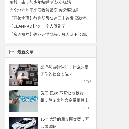
倾我一生，与少年结缘 狐妖小红娘
这个地方的厘米石收益很高 你需要知道
【万象物语】教你新号快速三十连发 高效率刷初始
【CLANNAD】汐 一个人做到了
【魔道祖师】莲花开满城头，故人却不会回来 ——江澄
最新文章
选择与自我认知，什么决定
了你的社会地位？
12/02
员工“已读”不回让老板发
飙，胖东来的含金量继续上
升
12/01
15个优雅的朋友圈文案，可
以试试呢