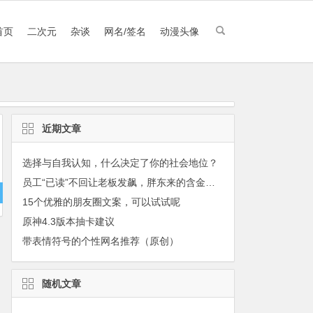
首页
二次元
杂谈
网名/签名
动漫头像
近期文章
选择与自我认知，什么决定了你的社会地位？
员工“已读”不回让老板发飙，胖东来的含金量继续上升
15个优雅的朋友圈文案，可以试试呢
原神4.3版本抽卡建议
带表情符号的个性网名推荐（原创）
随机文章