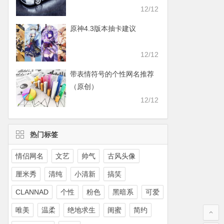
12/12
原神4.3版本抽卡建议
12/12
带表情符号的个性网名推荐
（原创）
12/12
热门标签
情侣网名
文艺
帅气
古风头像
厘米秀
清纯
小清新
搞笑
CLANNAD
个性
粉色
黑暗系
可爱
唯美
温柔
绝地求生
闺蜜
简约