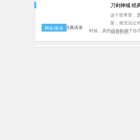
刀剑神域 经
这个世界里，
架，就没法让对
网名/签名
时候…真的很抱歉抛下你不管
04月23日