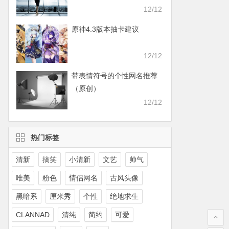
12/12
原神4.3版本抽卡建议
12/12
带表情符号的个性网名推荐
（原创）
12/12
热门标签
清新
搞笑
小清新
文艺
帅气
唯美
粉色
情侣网名
古风头像
黑暗系
厘米秀
个性
绝地求生
CLANNAD
清纯
简约
可爱