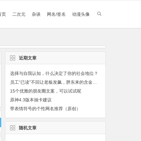
首页
二次元
杂谈
网名/签名
动漫头像
近期文章
选择与自我认知，什么决定了你的社会地位？
员工“已读”不回让老板发飙，胖东来的含金量继续上升
15个优雅的朋友圈文案，可以试试呢
原神4.3版本抽卡建议
带表情符号的个性网名推荐（原创）
随机文章