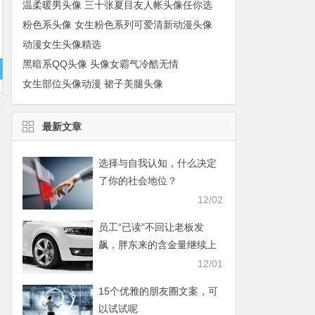
温柔暖男头像 三十张夏目友人帐头像任你选
粉色系头像 女生粉色系列可爱清新动漫头像
动漫女生头像精选
黑暗系QQ头像 头像女霸气冷酷无情
女生部位头像动漫 裙子美腿头像
最新文章
选择与自我认知，什么决定
了你的社会地位？
12/02
员工“已读”不回让老板发
飙，胖东来的含金量继续上
升
12/01
15个优雅的朋友圈文案，可
以试试呢