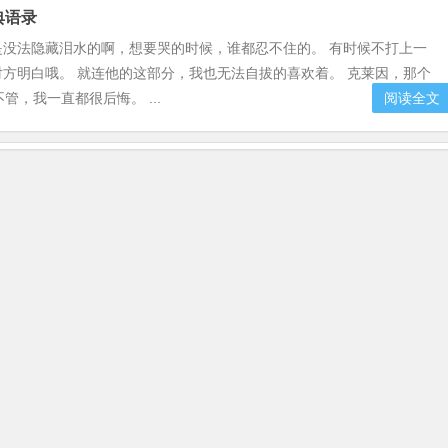
典语录
是没法隐藏泪水的啊，想要哭的时候，谁都忍不住的。 有时候不打上一
方明白哦。 就连他的这部分，我也无法自拔的喜欢着。 克莱因，那个
，我一直都很后悔。 ...
阅读全文