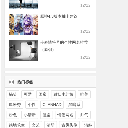
12/12
原神4.3版本抽卡建议
12/12
带表情符号的个性网名推荐
（原创）
12/12
热门标签
搞笑
可爱
闺蜜
狐妖小红娘
唯美
厘米秀
个性
CLANNAD
黑暗系
粉色
小清新
温柔
情侣网名
帅气
绝地求生
文艺
清新
古风头像
清纯