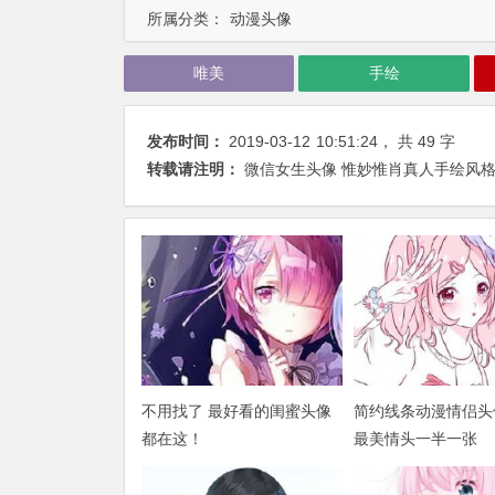
所属分类：
动漫头像
唯美
手绘
发布时间：
2019-03-12
10:51:24
， 共 49 字
转载请注明：
微信女生头像 惟妙惟肖真人手绘风格女
不用找了 最好看的闺蜜头像
简约线条动漫情侣头像
都在这！
最美情头一半一张