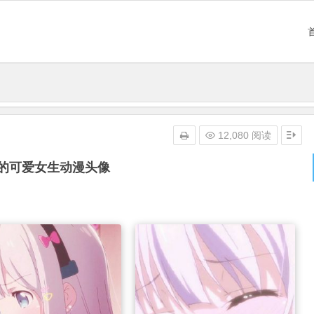
12,080 阅读
的可爱女生动漫头像