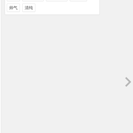
帅气
清纯