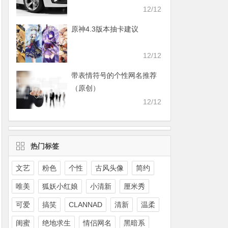
12/12
原神4.3版本抽卡建议
12/12
带表情符号的个性网名推荐
（原创）
12/12
热门标签
文艺
粉色
个性
古风头像
简约
唯美
狐妖小红娘
小清新
厘米秀
可爱
搞笑
CLANNAD
清新
温柔
闺蜜
绝地求生
情侣网名
黑暗系