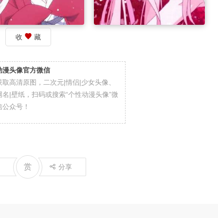
收
藏
动漫头像官方微信
获取高清原图，二次元|情侣|少女头像、
网名|壁纸，扫码或搜索“个性动漫头像”微
信公众号！
赏
分享