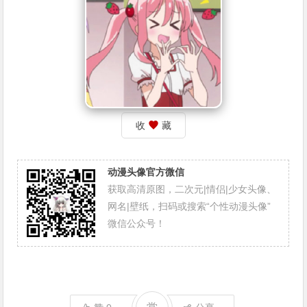
收
藏
动漫头像官方微信
获取高清原图，二次元|情侣|少女头像、
网名|壁纸，扫码或搜索“个性动漫头像”
微信公众号！