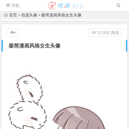
导航
首页
动漫头像
极简漫画风格女生头像
A+
12,002 阅读
极简漫画风格女生头像