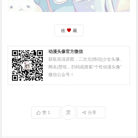
收
藏
动漫头像官方微信
获取高清原图，二次元|情侣|少女头像、
网名|壁纸，扫码或搜索“个性动漫头像”
微信公众号！
赏
赞
1
分享