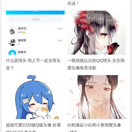
在这！
什么是情头 情人节一起去剪头
一眼就能认出的QQ情头 女生闺
发？
蜜头像唯美清新
超级可爱2233娘Q版头像 好看
白蛇缘起小白和小青闺蜜头像