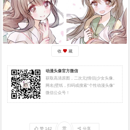
收
藏
动漫头像官方微信
获取高清原图，二次元|情侣|少女头像、
网名|壁纸，扫码或搜索“个性动漫头像”
微信公众号！
赏
赞
142
分享