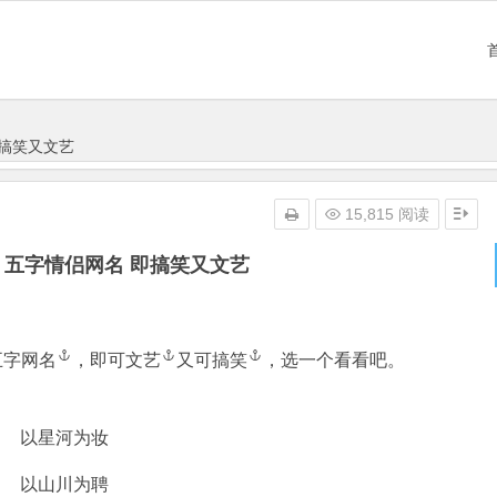
即搞笑又文艺
15,815 阅读
 五字情侣网名 即搞笑又文艺
五字网名
，即可
文艺
又可
搞笑
，选一个看看吧。
以星河为妆
以山川为聘