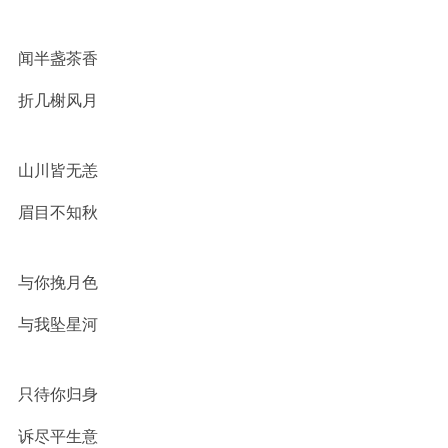
闻半盏茶香
折几榭风月
山川皆无恙
眉目不知秋
与你挽月色
与我坠星河
只待你归身
诉尽平生意