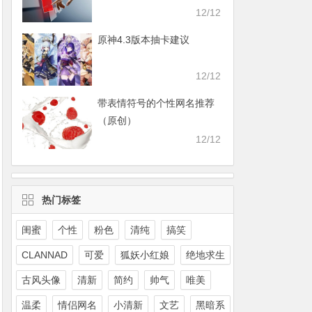
12/12
原神4.3版本抽卡建议
12/12
带表情符号的个性网名推荐
（原创）
12/12
热门标签
闺蜜
个性
粉色
清纯
搞笑
CLANNAD
可爱
狐妖小红娘
绝地求生
古风头像
清新
简约
帅气
唯美
温柔
情侣网名
小清新
文艺
黑暗系