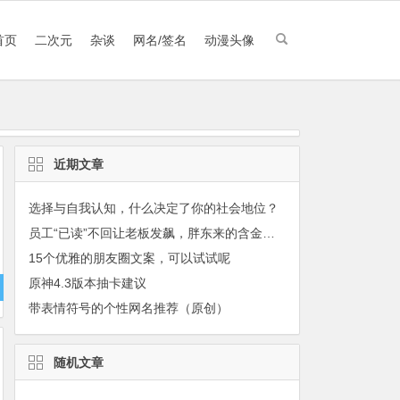
首页
二次元
杂谈
网名/签名
动漫头像
近期文章
选择与自我认知，什么决定了你的社会地位？
员工“已读”不回让老板发飙，胖东来的含金量继续上升
15个优雅的朋友圈文案，可以试试呢
原神4.3版本抽卡建议
带表情符号的个性网名推荐（原创）
随机文章